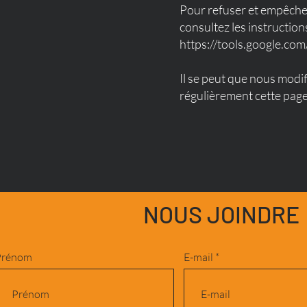
Pour refuser et empêcher
consultez les instruction
https://tools.google.co
Il se peut que nous modi
régulièrement cette page
NOUS JOINDRE
Prénom
E-mail