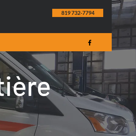
819 732-7794
tière